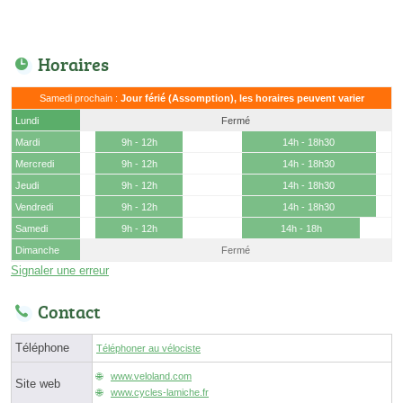
Horaires
Samedi prochain :
Jour férié (Assomption), les horaires peuvent varier
Lundi
Fermé
Mardi
9h - 12h
14h - 18h30
Mercredi
9h - 12h
14h - 18h30
Jeudi
9h - 12h
14h - 18h30
Vendredi
9h - 12h
14h - 18h30
Samedi
9h - 12h
14h - 18h
Dimanche
Fermé
Signaler une erreur
Contact
Téléphone
Téléphoner au vélociste
www.veloland.com
Site web
www.cycles-lamiche.fr