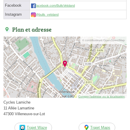
Facebook
facebook.com/BullsVeloland
Instagram
@bulls_veloland
Plan et adresse
© contributeurs OpenStreetMap
Corriger l’adresse ou la localisation
Cycles Lamiche
11 Allée Lamartine
47300 Villeneuve-sur-Lot
Trajet Waze
Trajet Maps