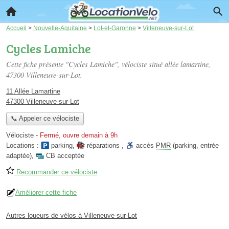
Accueil
>
Nouvelle-Aquitaine
>
Lot-et-Garonne
>
Villeneuve-sur-Lot
Cycles Lamiche
Cette fiche présente "Cycles Lamiche", vélociste situé
allée lamartine
,
47300 Villeneuve-sur-Lot.
11 Allée Lamartine
47300 Villeneuve-sur-Lot
📞 Appeler ce vélociste
Vélociste
-
Fermé, ouvre demain à 9h
Locations :
parking
,
réparations
,
accès
PMR
(parking, entrée
adaptée)
,
CB acceptée
Recommander ce vélociste
Améliorer cette fiche
Autres loueurs de vélos à Villeneuve-sur-Lot