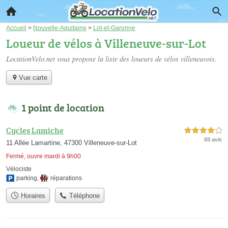
Accueil
>
Nouvelle-Aquitaine
>
Lot-et-Garonne
Loueur de vélos à Villeneuve-sur-Lot
LocationVelo.net vous propose la liste des
loueurs de vélos villeneuvois
.
Vue carte
1 point de location
Cycles Lamiche
4,0 étoiles sur 5
69 avis
11 Allée Lamartine, 47300 Villeneuve-sur-Lot
Fermé, ouvre mardi à 9h00
Vélociste
parking
,
réparations
Horaires
Téléphone