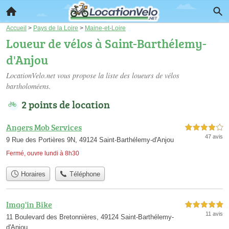
Accueil
>
Pays de la Loire
>
Maine-et-Loire
Loueur de vélos à Saint-Barthélemy-
d'Anjou
LocationVelo.net vous propose la liste des
loueurs de vélos
bartholoméens
.
2 points de location
Angers Mob Services
4,0 étoiles sur 5
47 avis
9 Rue des Portières 9N, 49124 Saint-Barthélemy-d'Anjou
Fermé, ouvre lundi à 8h30
Horaires
Téléphone
Imag'in Bike
5,0 étoiles sur 5
11 avis
11 Boulevard des Bretonnières, 49124 Saint-Barthélemy-
d'Anjou