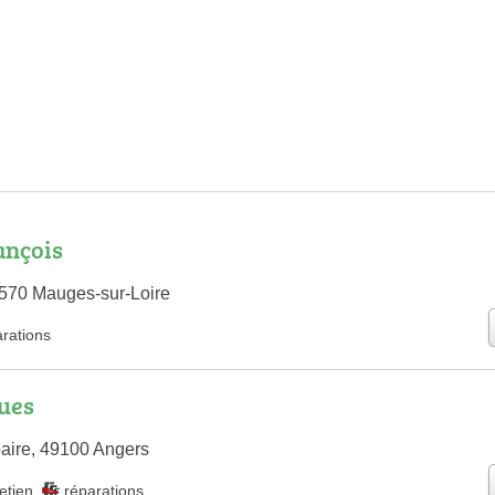
ançois
570 Mauges-sur-Loire
arations
ues
aire, 49100 Angers
etien
,
réparations