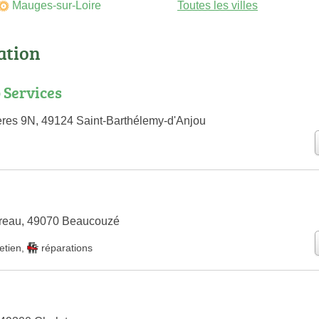
Mauges-sur-Loire
Toutes les villes
cation
 Services
ères 9N, 49124 Saint-Barthélemy-d'Anjou
reau, 49070 Beaucouzé
etien
,
réparations