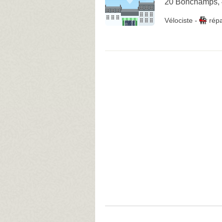
20 Bonchamps, 
Vélociste
-
rép