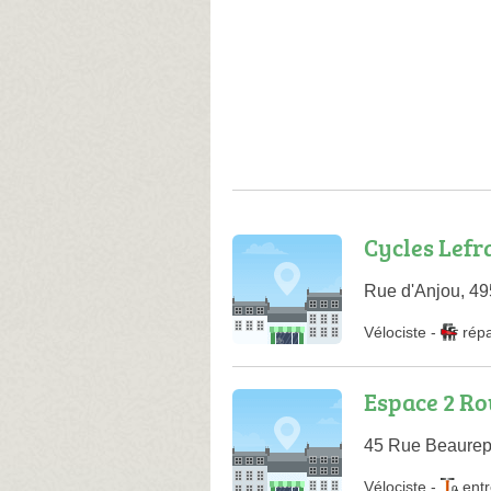
Cycles Lefr
Rue d'Anjou, 49
Vélociste
-
rép
Espace 2 Ro
45 Rue Beaurep
Vélociste
-
entr