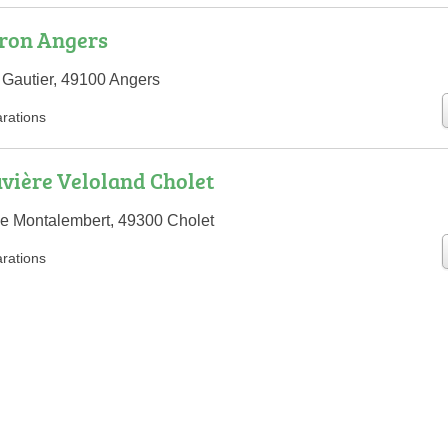
bron Angers
Gautier, 49100 Angers
arations
vière Veloland Cholet
e Montalembert, 49300 Cholet
arations