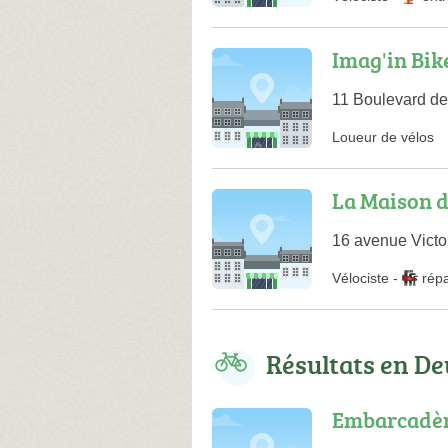
Imag'in Bik
11 Boulevard de
Loueur de vélos
La Maison d
16 avenue Victo
Vélociste
-
rép
Résultats en D
Embarcadèr