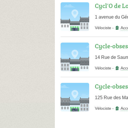
Cycl'O de L
1 avenue du Gé
Vélociste
-
Accu
Cycle-obse
14 Rue de Saum
Vélociste
-
Accu
Cycle-obse
125 Rue des Ma
Vélociste
-
Accu