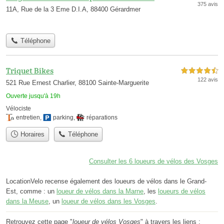
375 avis
11A, Rue de la 3 Eme D.I.A, 88400 Gérardmer
Téléphone
Triquet Bikes
4,5 étoiles sur 5
122 avis
521 Rue Ernest Charlier, 88100 Sainte-Marguerite
Ouverte jusqu'à 19h
Vélociste
entretien
,
parking
,
réparations
Horaires
Téléphone
Consulter les 6 loueurs de vélos des Vosges
LocationVelo recense également des loueurs de vélos dans le Grand-
Est, comme : un
loueur de vélos dans la Marne
, les
loueurs de vélos
dans la Meuse
, un
loueur de vélos dans les Vosges
.
Retrouvez cette page "
loueur de vélos Vosges
" à travers les liens :