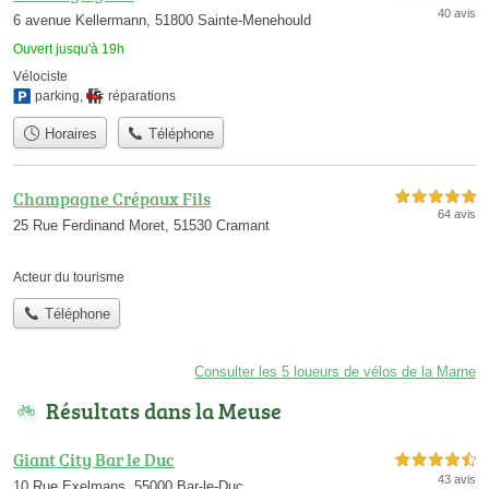
40 avis
6 avenue Kellermann, 51800 Sainte-Menehould
Ouvert jusqu'à 19h
Vélociste
parking
,
réparations
Horaires
Téléphone
Champagne Crépaux Fils
5,0 étoiles sur 5
64 avis
25 Rue Ferdinand Moret, 51530 Cramant
Acteur du tourisme
Téléphone
Consulter les 5 loueurs de vélos de la Marne
Résultats dans la Meuse
Giant City Bar le Duc
4,5 étoiles sur 5
43 avis
10 Rue Exelmans, 55000 Bar-le-Duc