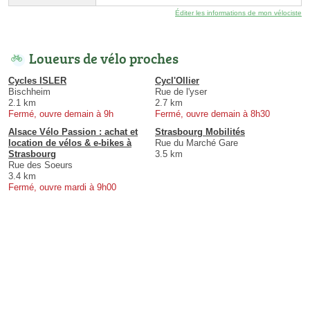
Éditer les informations de mon vélociste
Loueurs de vélo proches
Cycles ISLER
Cycl'Ollier
Bischheim
Rue de l'yser
2.1 km
2.7 km
Fermé, ouvre demain à 9h
Fermé, ouvre demain à 8h30
Alsace Vélo Passion : achat et
Strasbourg Mobilités
location de vélos & e-bikes à
Rue du Marché Gare
Strasbourg
3.5 km
Rue des Soeurs
3.4 km
Fermé, ouvre mardi à 9h00