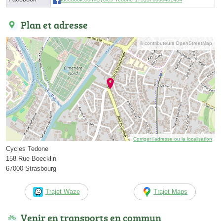
Plan et adresse
© contributeurs OpenStreetMap
Corriger l’adresse ou la localisation
Cycles Tedone
158 Rue Boecklin
67000 Strasbourg
Trajet Waze
Trajet Maps
Venir en transports en commun