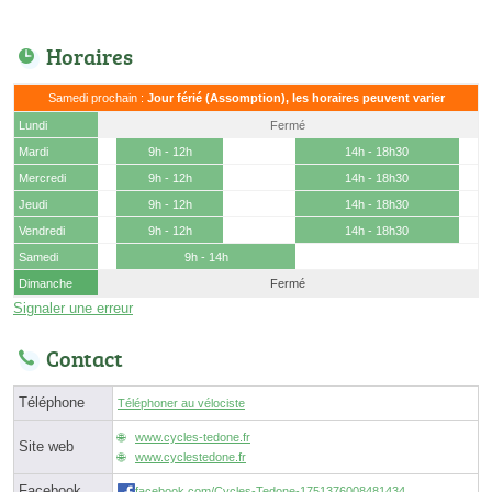
Horaires
Samedi prochain :
Jour férié (Assomption), les horaires peuvent varier
Lundi
Fermé
Mardi
9h - 12h
14h - 18h30
Mercredi
9h - 12h
14h - 18h30
Jeudi
9h - 12h
14h - 18h30
Vendredi
9h - 12h
14h - 18h30
Samedi
9h - 14h
Dimanche
Fermé
Signaler une erreur
Contact
Téléphone
Téléphoner au vélociste
www.cycles-tedone.fr
Site web
www.cyclestedone.fr
Facebook
facebook.com/Cycles-Tedone-1751376008481434