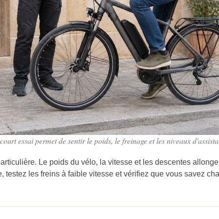
ourt essai permet de sentir le poids, le freinage et les niveaux d'assist
articulière. Le poids du vélo, la vitesse et les descentes allong
e, testez les freins à faible vitesse et vérifiez que vous savez 