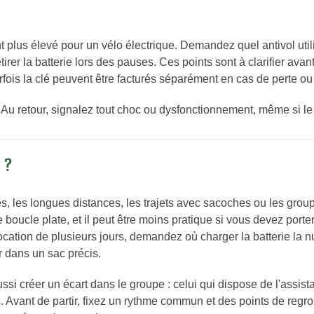
 plus élevé pour un vélo électrique. Demandez quel antivol utilis
retirer la batterie lors des pauses. Ces points sont à clarifier avan
parfois la clé peuvent être facturés séparément en cas de perte o
 Au retour, signalez tout choc ou dysfonctionnement, même si le
 ?
es, les longues distances, les trajets avec sacoches ou les groupe
boucle plate, et il peut être moins pratique si vous devez porter
ocation de plusieurs jours, demandez où charger la batterie la n
ur dans un sac précis.
ssi créer un écart dans le groupe : celui qui dispose de l'assist
es. Avant de partir, fixez un rythme commun et des points de regr