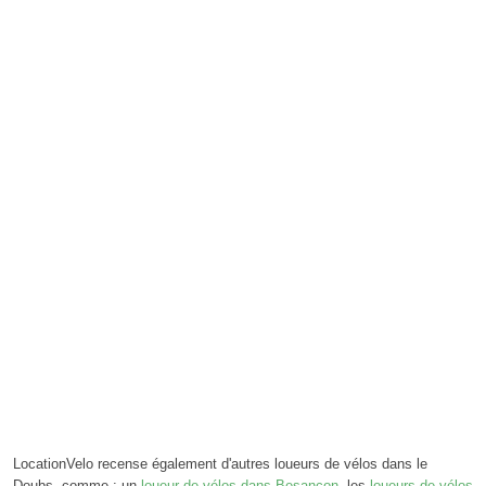
LocationVelo recense également d'autres loueurs de vélos dans le
Doubs, comme : un
loueur de vélos dans Besançon
, les
loueurs de vélos