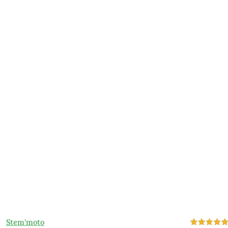
Stem'moto
5,0 étoiles sur 5