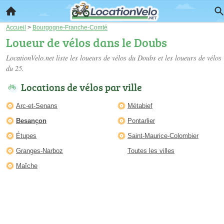
Accueil
>
Bourgogne-Franche-Comté
Loueur de vélos dans le Doubs
LocationVelo.net liste les
loueurs de vélos du Doubs
et les loueurs de vélos
du 25.
Locations de vélos par ville
Arc-et-Senans
Métabief
Besançon
Pontarlier
Étupes
Saint-Maurice-Colombier
Granges-Narboz
Toutes les villes
Maîche