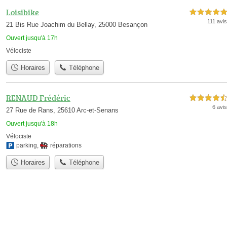
Loisibike
5,0 étoiles sur 5
111 avis
21 Bis Rue Joachim du Bellay, 25000 Besançon
Ouvert jusqu'à 17h
Vélociste
Horaires
Téléphone
RENAUD Frédéric
4,5 étoiles sur 5
6 avis
27 Rue de Rans, 25610 Arc-et-Senans
Ouvert jusqu'à 18h
Vélociste
parking
,
réparations
Horaires
Téléphone