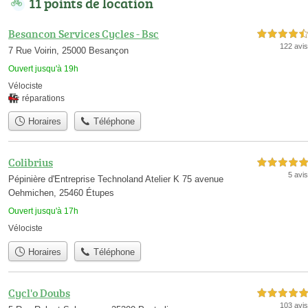
11 points de location
Besancon Services Cycles - Bsc
4,5 étoiles sur 5
122 avis
7 Rue Voirin, 25000 Besançon
Ouvert jusqu'à 19h
Vélociste
réparations
Horaires
Téléphone
Colibrius
5,0 étoiles sur 5
5 avis
Pépinière d'Entreprise Technoland Atelier K 75 avenue
Oehmichen, 25460 Étupes
Ouvert jusqu'à 17h
Vélociste
Horaires
Téléphone
Cycl'o Doubs
5,0 étoiles sur 5
103 avis