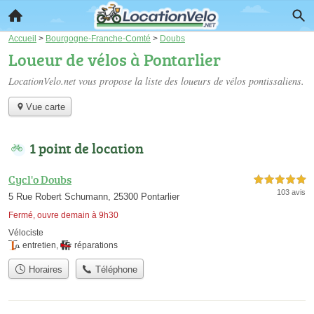
Accueil
>
Bourgogne-Franche-Comté
>
Doubs
Loueur de vélos à Pontarlier
LocationVelo.net vous propose la liste des
loueurs de vélos pontissaliens
.
Vue carte
1 point de location
Cycl'o Doubs
5,0 étoiles sur 5
103 avis
5 Rue Robert Schumann, 25300 Pontarlier
Fermé, ouvre demain à 9h30
Vélociste
entretien
,
réparations
Horaires
Téléphone