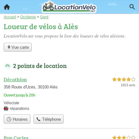
Accueil
>
Occitanie
>
Gard
Loueur de vélos à Alès
LocationVelo.net vous propose la liste des
loueurs de vélos alésiens
.
Vue carte
2 points de location
Décathlon
4,0 étoiles sur 5
1823 avis
358 Route d'Uzès, 30100 Alès
Ouvert jusqu'à 20h
Vélociste
réparations
Horaires
Téléphone
Run Cycles
3,0 étoiles sur 5