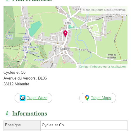
© contributeurs OpenStreetMap
Corriger l’adresse ou la localisation
Cycles et Co
Avenue du Vercors, D106
38112 Méaudre
Trajet Waze
Trajet Maps
Informations
Enseigne
Cycles et Co