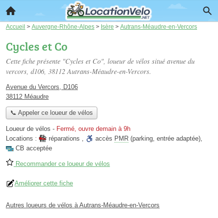
Accueil
>
Auvergne-Rhône-Alpes
>
Isère
>
Autrans-Méaudre-en-Vercors
Cycles et Co
Cette fiche présente "Cycles et Co", loueur de vélos situé
avenue du
vercors, d106
, 38112 Autrans-Méaudre-en-Vercors.
Avenue du Vercors, D106
38112 Méaudre
📞 Appeler ce loueur de vélos
Loueur de vélos
-
Fermé, ouvre demain à 9h
Locations :
réparations
,
accès
PMR
(parking, entrée adaptée)
,
CB acceptée
Recommander ce loueur de vélos
Améliorer cette fiche
Autres loueurs de vélos à Autrans-Méaudre-en-Vercors