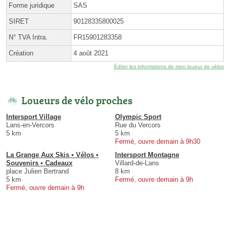
Forme juridique
SAS
SIRET
90128335800025
N° TVA Intra.
FR15901283358
Création
4 août 2021
Éditer les informations de mon loueur de vélos
Loueurs de vélo proches
Intersport Village
Olympic Sport
Lans-en-Vercors
Rue du Vercors
5 km
5 km
Fermé, ouvre demain à 9h30
La Grange Aux Skis • Vélos •
Intersport Montagne
Souvenirs • Cadeaux
Villard-de-Lans
place Julien Bertrand
8 km
5 km
Fermé, ouvre demain à 9h
Fermé, ouvre demain à 9h