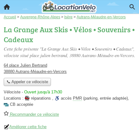
Accueil
>
Auvergne-Rhône-Alpes
>
Isère
>
Autrans-Méaudre-en-Vercors
La Grange Aux Skis • Vélos • Souvenirs •
Cadeaux
Cette fiche présente "La Grange Aux Skis • Vélos • Souvenirs • Cadeaux",
vélociste situé
place julien bertrand
, 38880 Autrans-Méaudre-en-Vercors.
64 place Julien Bertrand
38880 Autrans-Méaudre-en-Vercors
📞 Appeler ce vélociste
Vélociste
-
Ouvert jusqu'à 17h30
Locations :
réparations
,
accès
PMR
(parking, entrée adaptée)
,
CB acceptée
Recommander ce vélociste
Améliorer cette fiche