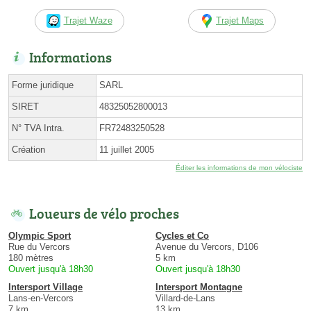
Trajet Waze
Trajet Maps
Informations
Forme juridique
SARL
SIRET
48325052800013
N° TVA Intra.
FR72483250528
Création
11 juillet 2005
Éditer les informations de mon vélociste
Loueurs de vélo proches
Olympic Sport
Cycles et Co
Rue du Vercors
Avenue du Vercors, D106
180 mètres
5 km
Ouvert jusqu'à 18h30
Ouvert jusqu'à 18h30
Intersport Village
Intersport Montagne
Lans-en-Vercors
Villard-de-Lans
7 km
13 km