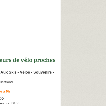
eurs de vélo proches
Aux Skis • Vélos • Souvenirs •
 Bertrand
e à 9h
Co
ercors, D106