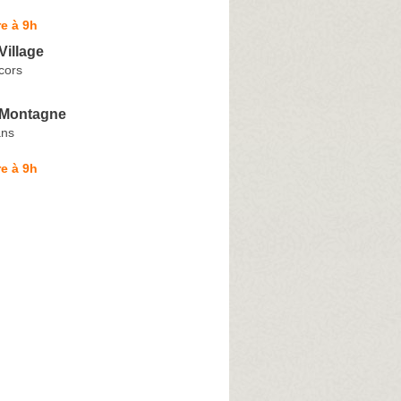
e à 9h
Village
cors
t Montagne
ans
e à 9h