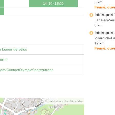
5 km
14h30 - 18h30
Fermé, ouvr
Intersport 
Lans-en-Ver
6 km
Interspor
Villard-de-L
12 km
Fermé, ouvr
 loueur de vélos
rt.fr
com/ContactOlympicSportAutrans
© contributeurs OpenStreetMap