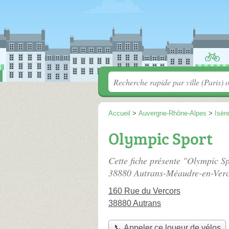
Accueil
>
Auvergne-Rhône-Alpes
>
Isèr
Olympic Sport
Cette fiche présente "Olympic Sp
38880 Autrans-Méaudre-en-Verc
160 Rue du Vercors
38880 Autrans
📞 Appeler ce loueur de vélos