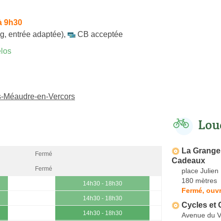
à 9h30
g, entrée adaptée)
,
CB acceptée
los
ns-Méaudre-en-Vercors
Lou
La Grange 
Fermé
Cadeaux
Fermé
place Julien
180 mètres
14h30 - 18h30
Fermé, ouvr
14h30 - 18h30
Cycles et 
14h30 - 18h30
Avenue du V