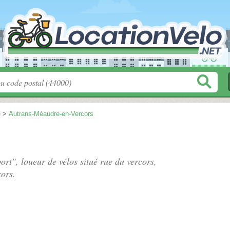
e
>
Autrans-Méaudre-en-Vercors
ort", loueur de vélos situé
rue du vercors
,
ors.