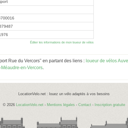
port
8700016
879487
 1976
Éditer les informations de mon loueur de vélos
ort Rue du Vercors" en partant des liens :
loueur de vélos Auv
s-Méaudre-en-Vercors
.
LocationVelo.net : louez un vélo adaptés à vos besoins
© 2026
LocationVelo.net
-
Mentions légales
-
Contact
-
Inscription gratuite