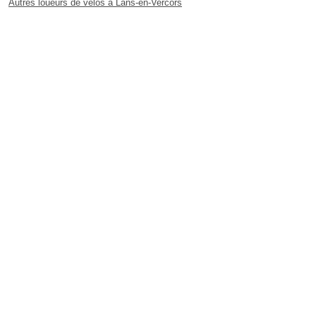
Autres loueurs de vélos à Lans-en-Vercors