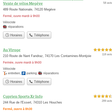
Vente de vélos Megève
58 avis
489 Route Nationale, 74120 Megève
Fermé, ouvre mardi à 9h00
Vélociste
réparations
Horaires
Téléphone
Au Virage
5,0 étoiles sur 5
118 avis
210 Route de Nant Fandraz, 74170 Les Contamines-Montjoie
Fermée, ouvre mardi à 9h00
Vélociste
entretien
,
parking
,
réparations
Horaires
Téléphone
Cyprien Sports Xr Info
4,5 étoiles sur 5
289 avis
244 Rue de l'Essert, 74310 Les Houches
Fermé, ouvre à 8h30