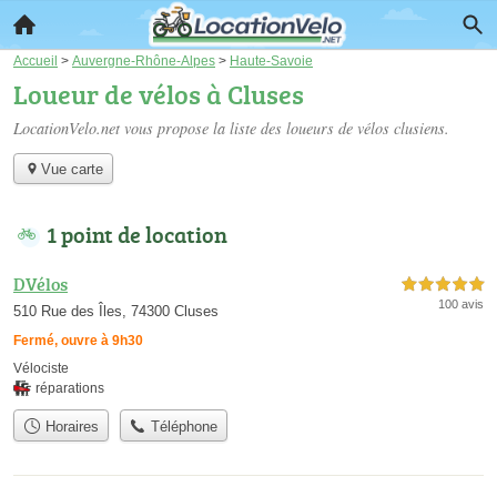
Accueil
>
Auvergne-Rhône-Alpes
>
Haute-Savoie
Loueur de vélos à Cluses
LocationVelo.net vous propose la liste des
loueurs de vélos clusiens
.
Vue carte
1 point de location
DVélos
5,0 étoiles sur 5
100 avis
510 Rue des Îles, 74300 Cluses
Fermé, ouvre à 9h30
Vélociste
réparations
Horaires
Téléphone