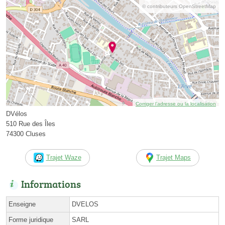
© contributeurs OpenStreetMap
Corriger l’adresse ou la localisation
DVélos
510 Rue des Îles
74300 Cluses
Trajet Waze
Trajet Maps
Informations
Enseigne
DVELOS
Forme juridique
SARL