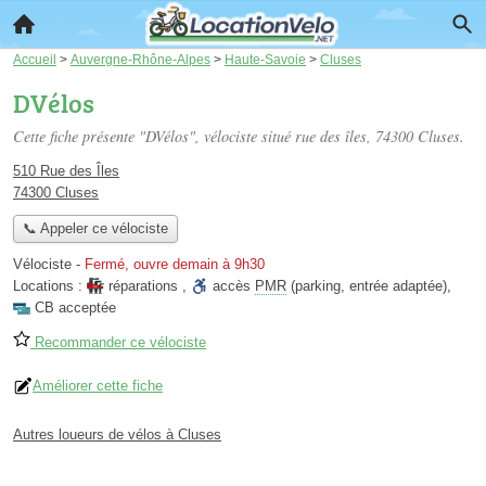
Accueil
>
Auvergne-Rhône-Alpes
>
Haute-Savoie
>
Cluses
DVélos
Cette fiche présente "DVélos", vélociste situé
rue des îles
, 74300 Cluses.
510 Rue des Îles
74300 Cluses
📞 Appeler ce vélociste
Vélociste
-
Fermé, ouvre demain à 9h30
Locations :
réparations
,
accès
PMR
(parking, entrée adaptée)
,
CB acceptée
Recommander ce vélociste
Améliorer cette fiche
Autres loueurs de vélos à Cluses