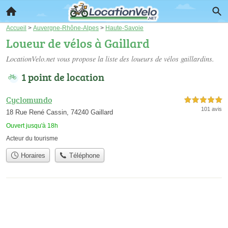
Accueil
>
Auvergne-Rhône-Alpes
>
Haute-Savoie
Loueur de vélos à Gaillard
LocationVelo.net vous propose la liste des
loueurs de vélos gaillardins
.
1 point de location
Cyclomundo
5,0 étoiles sur 5
101 avis
18 Rue René Cassin, 74240 Gaillard
Ouvert jusqu'à 18h
Acteur du tourisme
Horaires
Téléphone