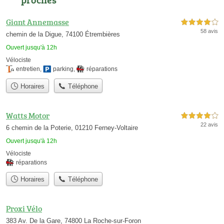
Giant Annemasse
4,0 étoiles sur 5
58 avis
chemin de la Digue, 74100 Étrembières
Ouvert jusqu'à 12h
Vélociste
entretien
,
parking
,
réparations
Horaires
Téléphone
Watts Motor
4,0 étoiles sur 5
22 avis
6 chemin de la Poterie, 01210 Ferney-Voltaire
Ouvert jusqu'à 12h
Vélociste
réparations
Horaires
Téléphone
Proxi Vélo
383 Av. De la Gare, 74800 La Roche-sur-Foron