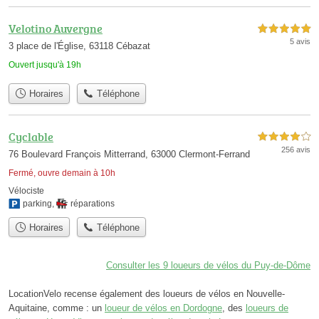
Velotino Auvergne
5,0 étoiles sur 5
5 avis
3 place de l'Église, 63118 Cébazat
Ouvert jusqu'à 19h
Horaires
Téléphone
Cyclable
4,0 étoiles sur 5
256 avis
76 Boulevard François Mitterrand, 63000 Clermont-Ferrand
Fermé, ouvre demain à 10h
Vélociste
parking
,
réparations
Horaires
Téléphone
Consulter les 9 loueurs de vélos du Puy-de-Dôme
LocationVelo recense également des loueurs de vélos en Nouvelle-
Aquitaine, comme : un
loueur de vélos en Dordogne
, des
loueurs de