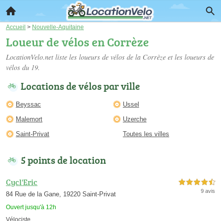
Accueil
>
Nouvelle-Aquitaine
Loueur de vélos en Corrèze
LocationVelo.net liste les
loueurs de vélos de la Corrèze
et les loueurs de
vélos du 19.
Locations de vélos par ville
Beyssac
Ussel
Malemort
Uzerche
Saint-Privat
Toutes les villes
5 points de location
Cycl'Eric
4,5 étoiles sur 5
9 avis
84 Rue de la Gane, 19220 Saint-Privat
Ouvert jusqu'à 12h
Vélociste