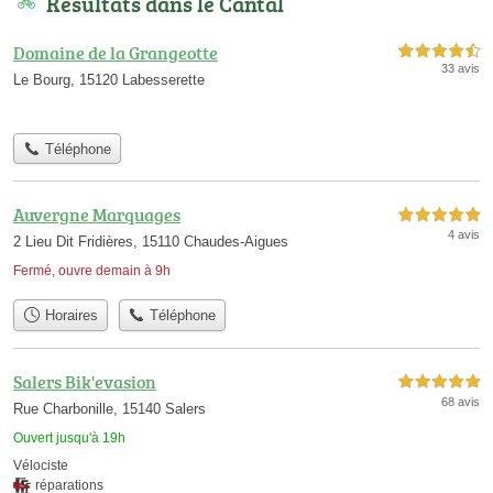
Résultats dans le Cantal
Domaine de la Grangeotte
4,5 étoiles sur 5
33 avis
Le Bourg, 15120 Labesserette
Téléphone
Auvergne Marquages
5,0 étoiles sur 5
4 avis
2 Lieu Dit Fridières, 15110 Chaudes-Aigues
Fermé, ouvre demain à 9h
Horaires
Téléphone
Salers Bik'evasion
5,0 étoiles sur 5
68 avis
Rue Charbonille, 15140 Salers
Ouvert jusqu'à 19h
Vélociste
réparations