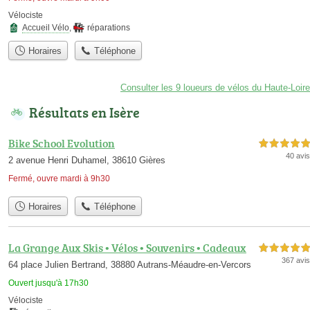
Vélociste
Accueil Vélo
,
réparations
Horaires
Téléphone
Consulter les 9 loueurs de vélos du Haute-Loire
Résultats en Isère
Bike School Evolution
5,0 étoiles sur 5
40 avis
2 avenue Henri Duhamel, 38610 Gières
Fermé, ouvre mardi à 9h30
Horaires
Téléphone
La Grange Aux Skis • Vélos • Souvenirs • Cadeaux
5,0 étoiles sur 5
367 avis
64 place Julien Bertrand, 38880 Autrans-Méaudre-en-Vercors
Ouvert jusqu'à 17h30
Vélociste